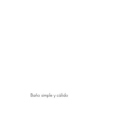
complicaciones, ¡has llegado al lugar 
indicado!
Baño simple y cálido
Cuando se trata de 
remodelar un baño
, 
es importante tener en cuenta algunos 
aspectos clave para lograr un resultado 
satisfactorio. 
A continuación, te presentaremos algunos 