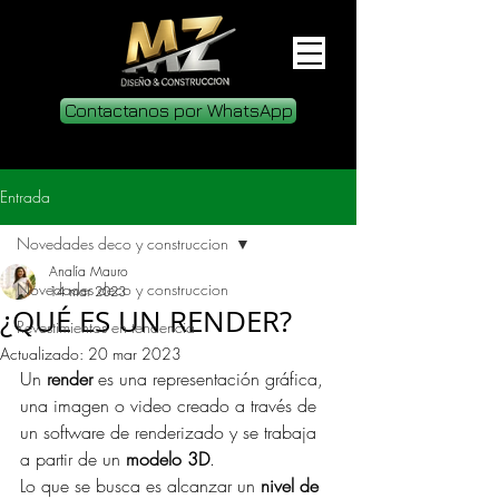
Contactanos por WhatsApp
Entrada
Novedades deco y construccion
Analía Mauro
Novedades deco y construccion
14 mar 2023
¿QUÉ ES UN RENDER?
Revestimientos en tendencia
Actualizado:
20 mar 2023
Un
 render
 es una representación gráfica, 
una imagen o video creado a través de 
un software de renderizado y se trabaja 
a partir de un 
modelo 3D
.
Lo que se busca es alcanzar un 
nivel de 